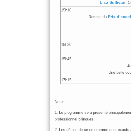
Lisa Sullivan
,
Co
15h10
Remise du
Prix d’exce
15h30
15h45
Jo
Une belle oc
17h15
Notes :
1. Le programme sera présenté principalement
professionnel bilingues.
2. Les détails de ce programme sont exacts 