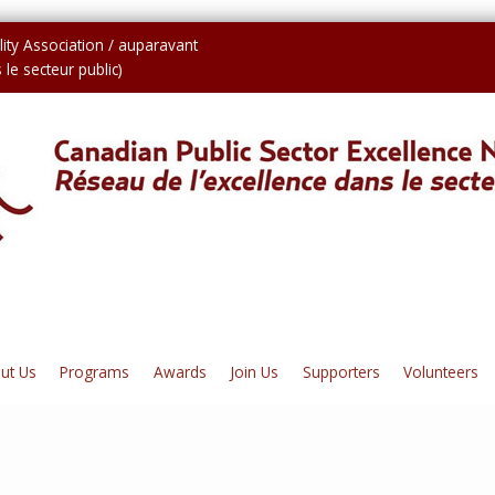
ity Association / auparavant
le secteur public)
ut Us
Programs
Awards
Join Us
Supporters
Volunteers