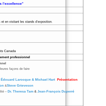
s l’excellence”
 et en visitant les stands d’exposition.
nts Canada
nement professionnel
nnel
leures façons de faire
–
Édouard Larocque & Michael Hart
Présentation
son
&
Steve Grieveson
lité –
Dr. Theresa Tam
&
Jean-François Duperré