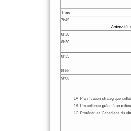
Time
7h45
Arrivez tôt 
8h30
8h30
8h35
8h55
9h00
1A:
Planification stratégique coll
1B:
L’excellence grâce à un milieu 
1C:
Protéger les Canadiens du viru