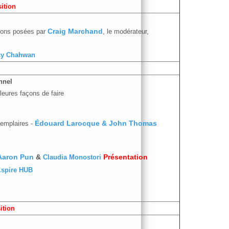
ition
tions posées par
Craig Marchand
, le modérateur,
cy Chahwan
nnel
leures façons de faire
emplaires -­
Édouard Larocque & John Thomas
 Aaron Pun
&
Claudia Monostori
Présentation
.spire HUB
ition