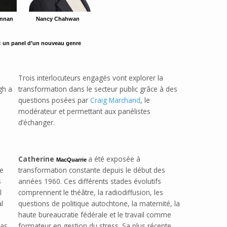
ennan
Nancy Chahwan
 : un panel d’un nouveau genre
Trois interlocuteurs engagés vont explorer la
gh a
transformation dans le secteur public grâce à des
questions posées par
Craig Marchand
, le
modérateur et permettant aux panélistes
d’échanger.
Catherine
a été exposée à
MacQuarrie
he
transformation constante depuis le début des
s
années 1960. Ces différents stades évolutifs
l
comprennent le théâtre, la radiodiffusion, les
l
questions de politique autochtone, la maternité, la
haute bureaucratie fédérale et le travail comme
 as
formateur en gestion du stress. Sa plus récente