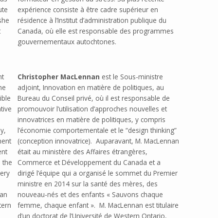
ute
expérience consiste à être cadre supérieur en
she
résidence à l’Institut d’administration publique du
t
Canada, où elle est responsable des programmes
gouvernementaux autochtones.
nt
Christopher MacLennan
est le Sous-ministre
he
adjoint, Innovation en matière de politiques, au
ible
Bureau du Conseil privé, où il est responsable de
tive
promouvoir l’utilisation d’approches nouvelles et
innovatrices en matière de politiques, y compris
y,
l’économie comportementale et le “design thinking”
ment
(conception innovatrice). Auparavant, M. MacLennan
ent
était au ministère des Affaires étrangères,
 the
Commerce et Développement du Canada et a
ery
dirigé l’équipe qui a organisé le sommet du Premier
ministre en 2014 sur la santé des mères, des
nan
nouveau-nés et des enfants « Sauvons chaque
tern
femme, chaque enfant ». M. MacLennan est titulaire
d’un doctorat de l’Université de Western Ontario,