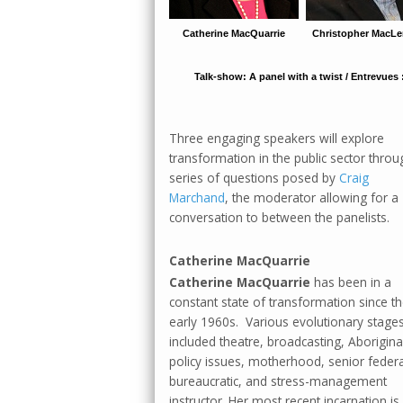
Catherine MacQuarrie
Christopher MacL
Talk-show: A panel with a twist / Entrevues
Three engaging speakers will explore
transformation in the public sector throu
series of questions posed by
Craig
Marchand
, the moderator allowing for a
conversation to between the panelists.
Catherine MacQuarrie
Catherine MacQuarrie
has been in a
constant state of transformation since t
early 1960s. Various evolutionary stage
included theatre, broadcasting, Aborigina
policy issues, motherhood, senior federa
bureaucratic, and stress-management
instructor. Her most recent incarnation is