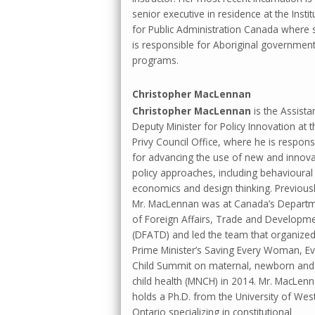
senior executive in residence at the Instit
for Public Administration Canada where 
is responsible for Aboriginal governmen
programs.
Christopher MacLennan
Christopher MacLennan
is the Assista
Deputy Minister for Policy Innovation at t
Privy Council Office, where he is respons
for advancing the use of new and innova
policy approaches, including behavioural
economics and design thinking. Previousl
Mr. MacLennan was at Canada’s Depart
of Foreign Affairs, Trade and Developm
(DFATD) and led the team that organized
Prime Minister’s Saving Every Woman, Ev
Child Summit on maternal, newborn and
child health (MNCH) in 2014. Mr. MacLen
holds a Ph.D. from the University of Wes
Ontario specializing in constitutional