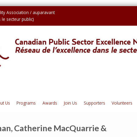
ity Association / auparavant
le secteur public)
ut Us
Programs
Awards
Join Us
Supporters
Volunteers
an, Catherine MacQuarrie &