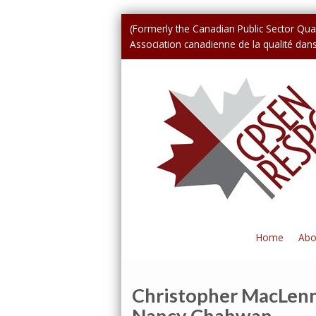
(Formerly the Canadian Public Sector Qual
Association canadienne de la qualité dans 
Home
Abo
Christopher MacLenn
Nancy Chahwan